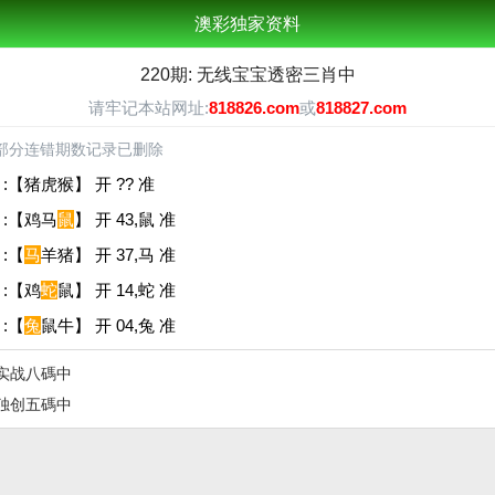
澳彩独家资料
220期: 无线宝宝透密三肖中
请牢记本站网址:
818826.com
或
818827.com
部分连错期数记录已删除
:【猪虎猴】 开 ?? 准
 :【鸡马
鼠
】 开 43,鼠 准
:【
马
羊猪】 开 37,马 准
 :【鸡
蛇
鼠】 开 14,蛇 准
:【
兔
鼠牛】 开 04,兔 准
手实战八碼中
家独创五碼中