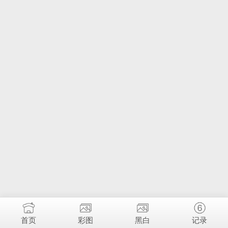
首页
彩图
黑白
记录