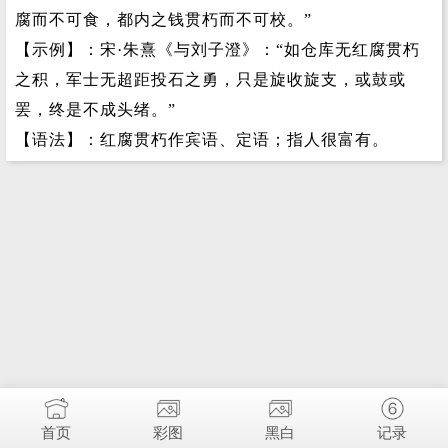
腐而不可食，都内之钱贯朽而不可校。”
【示例】：宋·朱熹《与刘子澄》：“如仓库无红腐贯朽
之积，军士无超距投石之勇，只是旋收旋支，或鼓或
罢，终是不成头绪。”
【语法】：红腐贯朽作宾语、定语；指人很富有。
首页
彩图
黑白
记录