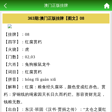
澳门正版挂牌
363期:澳门正版挂牌【图文】08
【挂牌】：08
【四字】：红腐贯朽
【火烧】：虎
【门数】：02,03
【六肖】：兔狗猴鼠龙牛
【词目】：红腐贯朽
【拼音】：hóng fǔ guàn xiǔ
【解释】：红腐：粮食经久腐坏，颜色变成红赤色。贯
朽：穿铜线的绳索因天长日久而朽烂。形容资财充足，
钱粮无数。
【出自】：东汉·班固《汉书·贾捐之传》：“太仓之粟红