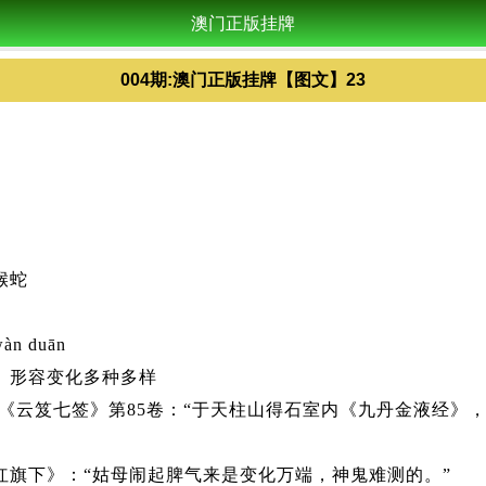
澳门正版挂牌
004期:澳门正版挂牌【图文】23
猴蛇
àn duān
。形容变化多种多样
房《云笈七签》第85卷：“于天柱山得石室内《九丹金液经》
红旗下》：“姑母闹起脾气来是变化万端，神鬼难测的。”