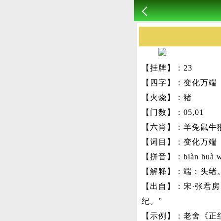
【挂牌】：23
【四字】：变化万端
【火烧】：猪
【门数】：05,01
【六肖】：羊兔鼠牛
【词目】：变化万端
【拼音】：biàn huà w
【解释】：端：头绪
【出自】：宋·张君
纪。”
【示例】：老舍《正