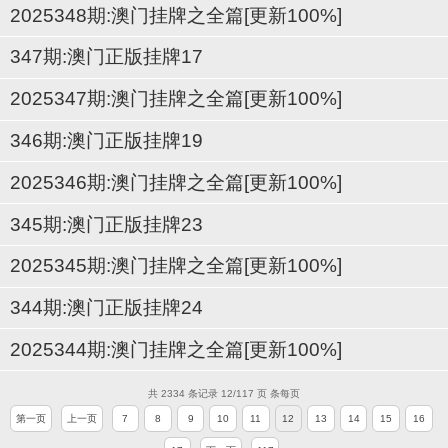
2025348期:澳门挂牌之全篇[更新100%]
347期:澳门正版挂牌17
2025347期:澳门挂牌之全篇[更新100%]
346期:澳门正版挂牌19
2025346期:澳门挂牌之全篇[更新100%]
345期:澳门正版挂牌23
2025345期:澳门挂牌之全篇[更新100%]
344期:澳门正版挂牌24
2025344期:澳门挂牌之全篇[更新100%]
共 2334 条记录 12/117 页 条每页
第一页
上一页
7
8
9
10
11
12
13
14
15
16