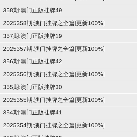
358期:澳门正版挂牌49
2025358期:澳门挂牌之全篇[更新100%]
357期:澳门正版挂牌19
2025357期:澳门挂牌之全篇[更新100%]
356期:澳门正版挂牌42
2025356期:澳门挂牌之全篇[更新100%]
355期:澳门正版挂牌30
2025355期:澳门挂牌之全篇[更新100%]
354期:澳门正版挂牌41
2025354期:澳门挂牌之全篇[更新100%]